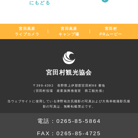
にもどる
宮田高原
宮田高原
宮田村
ライブカメラ
キャンプ場
PRムービー
宮田村観光協会
〒399-4392 長野県上伊那郡宮田村98 番地
（宮田村役場 産業振興推進室 商工観光係）
当ウェブサイトに使用している津野祐次氏撮影の写真および大島幸穂撮影氏撮
影の写真は、無断転載禁止です。
電話：
0265-85-5864
FAX：
0265-85-4725