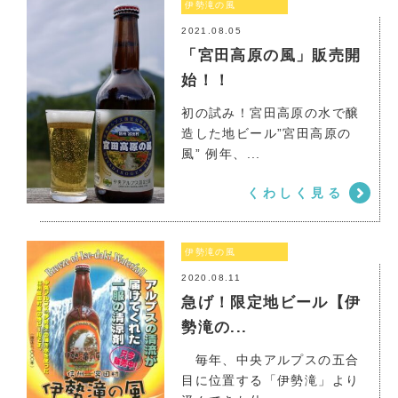
伊勢滝の風
2021.08.05
「宮田高原の風」販売開
始！！
初の試み！宮田高原の水で醸
造した地ビール”宮田高原の
伊勢滝の風
風” 例年、...
くわしく見る
伊勢滝の風
2020.08.11
急げ！限定地ビール【伊
勢滝の...
毎年、中央アルプスの五合
目に位置する「伊勢滝」より
伊勢滝の風