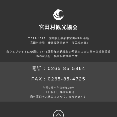
宮田村観光協会
〒399-4392 長野県上伊那郡宮田村98 番地
（宮田村役場 産業振興推進室 商工観光係）
当ウェブサイトに使用している津野祐次氏撮影の写真および大島幸穂撮影氏撮
影の写真は、無断転載禁止です。
電話：
0265-85-5864
FAX：
0265-85-4725
午前9時～午後5時15分
（土日祝日、年末年始は
受付窓口をお休みとさせていただきます）