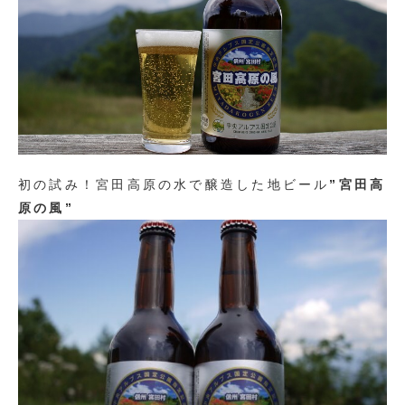
初の試み！宮田高原の水で醸造した地ビール
”宮田高
原の風”