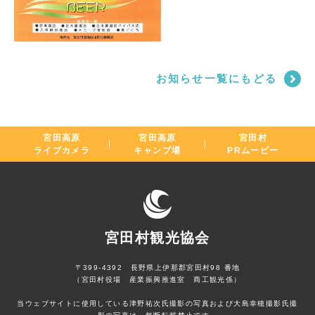
お知らせ一覧にもどる
宮田高原
宮田高原
宮田村
ライブカメラ
キャンプ場
PRムービー
宮田村観光協会
〒399-4392 長野県上伊那郡宮田村98 番地
（宮田村役場 産業振興推進室 商工観光係）
当ウェブサイトに使用している津野祐次氏撮影の写真および大島幸穂撮影氏撮