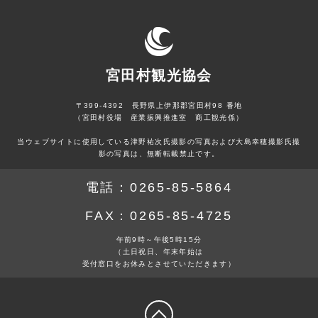
宮田村観光協会
〒399-4392 長野県上伊那郡宮田村98 番地
（宮田村役場 産業振興推進室 商工観光係）
当ウェブサイトに使用している津野祐次氏撮影の写真および大島幸穂撮影氏撮
影の写真は、無断転載禁止です。
電話：
0265-85-5864
FAX：
0265-85-4725
午前9時～午後5時15分
（土日祝日、年末年始は
受付窓口をお休みとさせていただきます）