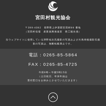
宮田村観光協会
〒399-4392 長野県上伊那郡宮田村98 番地
（宮田村役場 産業振興推進室 商工観光係）
当ウェブサイトに使用している津野祐次氏撮影の写真および大島幸穂撮影氏撮
影の写真は、無断転載禁止です。
電話：
0265-85-5864
FAX：
0265-85-4725
午前9時～午後5時15分
（土日祝日、年末年始は
受付窓口をお休みとさせていただきます）