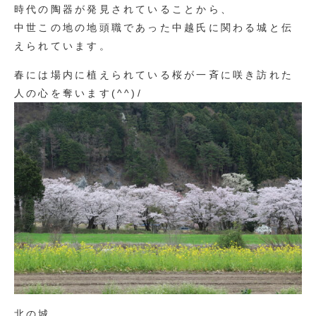
時代の陶器が発見されていることから、
中世この地の地頭職であった中越氏に関わる城と伝
えられています。
春には場内に植えられている桜が一斉に咲き訪れた
人の心を奪います(^^)/
北の城