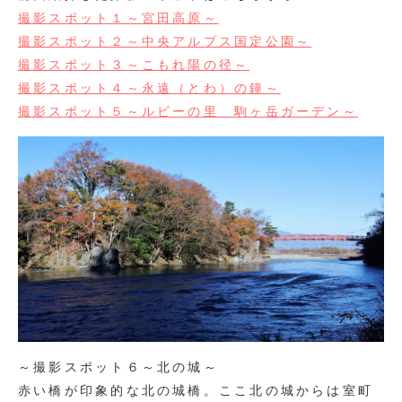
撮影スポット１～宮田高原～
撮影スポット２～中央アルプス国定公園～
撮影スポット３～こもれ陽の径～
撮影スポット４～永遠（とわ）の鐘～
撮影スポット５～ルビーの里 駒ヶ岳ガーデン～
～撮影スポット６～北の城～
赤い橋が印象的な北の城橋。ここ北の城からは室町