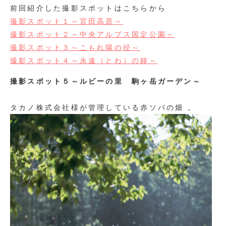
前回紹介した撮影スポットはこちらから
撮影スポット１～宮田高原～
撮影スポット２～中央アルプス国定公園～
撮影スポット３～こもれ陽の径～
撮影スポット４～永遠（とわ）の鐘～
撮影スポット５～ルビーの里 駒ヶ岳ガーデン～
タカノ株式会社様が管理している赤ソバの畑 。