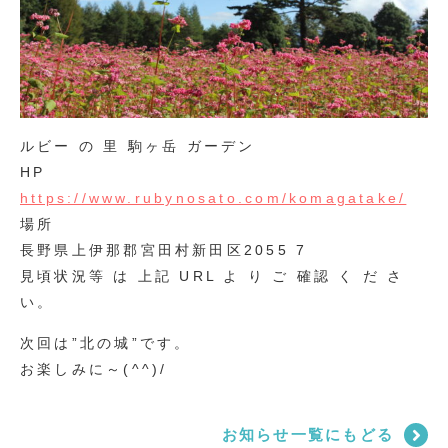
ルビー の 里 駒ヶ岳 ガーデン
HP
https://www.rubynosato.com/komagatake/
場所
長野県上伊那郡宮田村新田区2055 7
見頃状況等 は 上記 URL よ り ご 確認 く だ さ
い。
次回は”北の城”です。
お楽しみに～(^^)/
お知らせ一覧にもどる