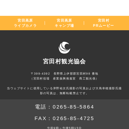
宮田高原
宮田高原
宮田村
ライブカメラ
キャンプ場
PRムービー
宮田村観光協会
〒399-4392 長野県上伊那郡宮田村98 番地
（宮田村役場 産業振興推進室 商工観光係）
当ウェブサイトに使用している津野祐次氏撮影の写真および大島幸穂撮影氏撮
影の写真は、無断転載禁止です。
電話：
0265-85-5864
FAX：
0265-85-4725
午前9時～午後5時15分