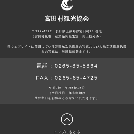
宮田村観光協会
〒399-4392 長野県上伊那郡宮田村98 番地
（宮田村役場 産業振興推進室 商工観光係）
当ウェブサイトに使用している津野祐次氏撮影の写真および大島幸穂撮影氏撮
影の写真は、無断転載禁止です。
電話：
0265-85-5864
FAX：
0265-85-4725
午前9時～午後5時15分
（土日祝日、年末年始は
受付窓口をお休みとさせていただきます）
トップにもどる