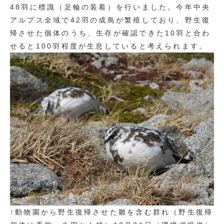
48羽に標識（足輪の装着）を行いました。今年中央
アルプス全域で42羽の成鳥が繁殖しており、野生復
帰させた個体のうち、生存が確認できた10羽と合わ
せると100羽程度が生息していると考えられます。
↑動物園から野生復帰させた雛を含む群れ（野生復帰