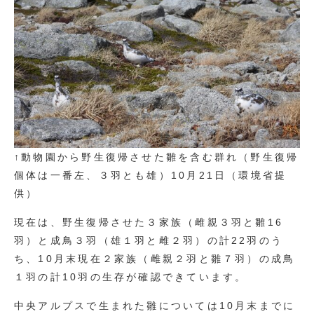
↑動物園から野生復帰させた雛を含む群れ（野生復帰
個体は一番左、３羽とも雄）10月21日（環境省提
供）
現在は、野生復帰させた３家族（雌親３羽と雛16
羽）と成鳥３羽（雄１羽と雌２羽）の計22羽のう
ち、10月末現在２家族（雌親２羽と雛７羽）の成鳥
１羽の計10羽の生存が確認できています。
中央アルプスで生まれた雛については10月末までに