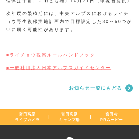
個体は手前、２羽とも雄）10月21日（環境省提供）
次年度の繁殖期には、中央アルプスにおけるライチ
ョウ野生復帰実施計画内で目標設定した30～50つが
いに届く可能性があります。
■ライチョウ観察ルールハンドブック
■一般社団法人日本アルプスガイドセンター
お知らせ一覧にもどる
宮田高原
宮田高原
宮田村
ライブカメラ
キャンプ場
PRムービー