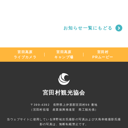
お知らせ一覧にもどる
宮田高原
宮田高原
宮田村
ライブカメラ
キャンプ場
PRムービー
宮田村観光協会
〒399-4392 長野県上伊那郡宮田村98 番地
（宮田村役場 産業振興推進室 商工観光係）
当ウェブサイトに使用している津野祐次氏撮影の写真および大島幸穂撮影氏撮
影の写真は、無断転載禁止です。