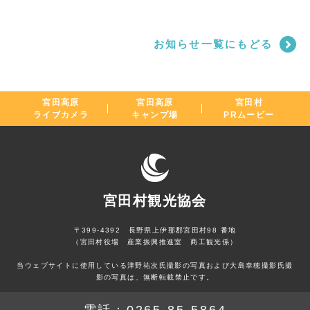
お知らせ一覧にもどる
宮田高原
宮田高原
宮田村
ライブカメラ
キャンプ場
PRムービー
宮田村観光協会
〒399-4392 長野県上伊那郡宮田村98 番地
（宮田村役場 産業振興推進室 商工観光係）
当ウェブサイトに使用している津野祐次氏撮影の写真および大島幸穂撮影氏撮
影の写真は、無断転載禁止です。