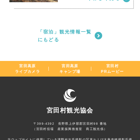
「宿泊」観光情報一覧
にもどる
宮田高原
宮田高原
宮田村
ライブカメラ
キャンプ場
PRムービー
宮田村観光協会
〒399-4392 長野県上伊那郡宮田村98 番地
（宮田村役場 産業振興推進室 商工観光係）
当ウェブサイトに使用している津野祐次氏撮影の写真および大島幸穂撮影氏撮