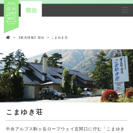
宿泊
>
【観光情報】宿泊
>
こまゆき荘
こまゆき荘
中央アルプス駒ヶ岳ロープウェイ玄関口に佇む「こまゆき