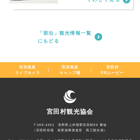
「宿泊」観光情報一覧
にもどる
宮田高原
宮田高原
宮田村
ライブカメラ
キャンプ場
PRムービー
宮田村観光協会
〒399-4392 長野県上伊那郡宮田村98 番地
（宮田村役場 産業振興推進室 商工観光係）