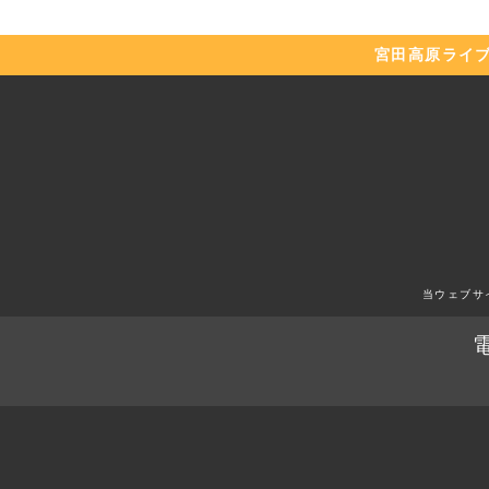
宮田高原
ライ
当ウェブサ