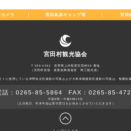
ブカメラ
宮田高原
キャンプ場
宮田
宮田村観光協会
〒399-4392 長野県上伊那郡宮田村98 番地
（宮田村役場 産業振興推進室 商工観光係）
イトに使用している津野祐次氏撮影の写真および大島幸穂撮影氏撮影の写真は、無断転
電話：
0265-85-5864
FAX：
0265-85-47
午前9時～午後5時15分
（土日祝日、年末年始は
受付窓口をお休みとさせていただきます）