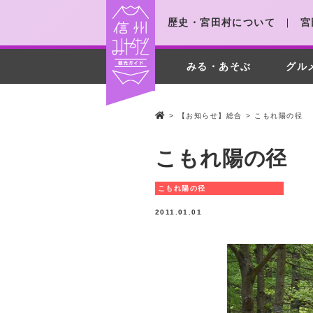
歴史・宮田村について
宮
みる・あそぶ
グル
>
【お知らせ】総合
>
こもれ陽の径
こもれ陽の径
こもれ陽の径
2011.01.01