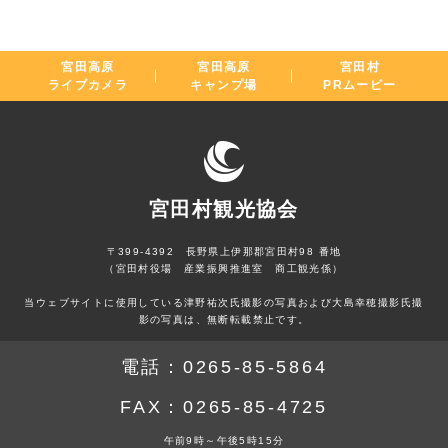
宮田高原
宮田高原
宮田村
ライブカメラ
キャンプ場
PRムービー
宮田村観光協会
〒399-4392 長野県上伊那郡宮田村98 番地
（宮田村役場 産業振興推進室 商工観光係）
当ウェブサイトに使用している津野祐次氏撮影の写真および大島幸穂撮影氏撮
影の写真は、無断転載禁止です。
電話：
0265-85-5864
FAX：
0265-85-4725
午前9時～午後5時15分