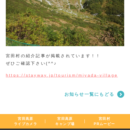
宮田村の紹介記事が掲載されています！！
ぜひご確認下さい(^^♪
https://stayway.jp/tourism/miyada-village
お知らせ一覧にもどる
宮田高原
宮田高原
宮田村
ライブカメラ
キャンプ場
PRムービー