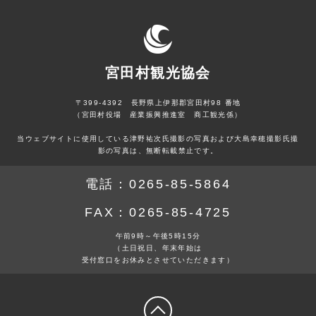
宮田村観光協会
〒399-4392 長野県上伊那郡宮田村98 番地
（宮田村役場 産業振興推進室 商工観光係）
当ウェブサイトに使用している津野祐次氏撮影の写真および大島幸穂撮影氏撮
影の写真は、無断転載禁止です。
電話：
0265-85-5864
FAX：
0265-85-4725
午前9時～午後5時15分
（土日祝日、年末年始は
受付窓口をお休みとさせていただきます）