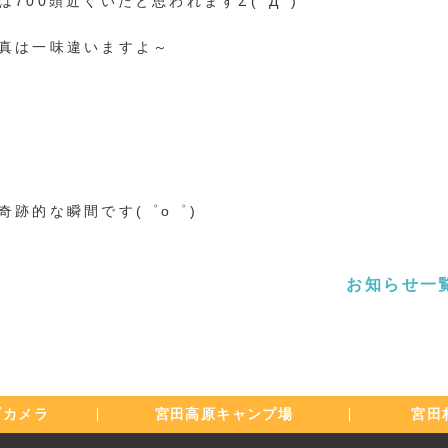
700頭近くいたと思われますΣ(ﾟДﾟ)
真は一味違いますよ～
奇跡的な瞬間です(゜o゜)
お知らせ一
ブカメラ
宮田高原
キャンプ場
宮田