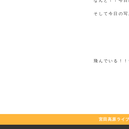
なんと！！今日は
そして今日の写
飛んでいる！！
宮田高原
ライ