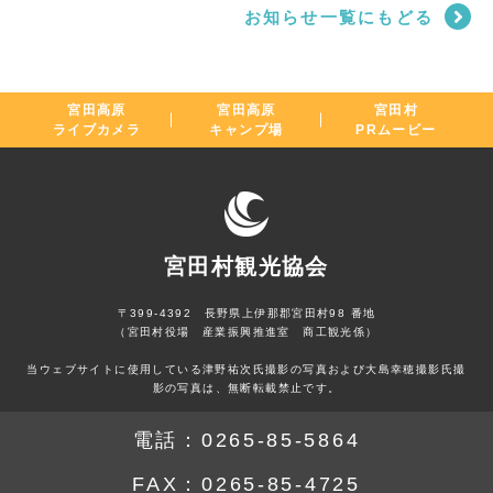
お知らせ一覧にもどる
宮田高原
宮田高原
宮田村
ライブカメラ
キャンプ場
PRムービー
宮田村観光協会
〒399-4392 長野県上伊那郡宮田村98 番地
（宮田村役場 産業振興推進室 商工観光係）
当ウェブサイトに使用している津野祐次氏撮影の写真および大島幸穂撮影氏撮
影の写真は、無断転載禁止です。
電話：
0265-85-5864
FAX：
0265-85-4725