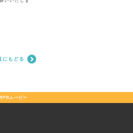
願いいたしま
覧にもどる
村
PRムービー