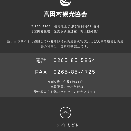
宮田村観光協会
〒399-4392 長野県上伊那郡宮田村98 番地
（宮田村役場 産業振興推進室 商工観光係）
当ウェブサイトに使用している津野祐次氏撮影の写真および大島幸穂撮影氏撮
影の写真は、無断転載禁止です。
電話：
0265-85-5864
FAX：
0265-85-4725
午前9時～午後5時15分
（土日祝日、年末年始は
受付窓口をお休みとさせていただきます）
トップにもどる