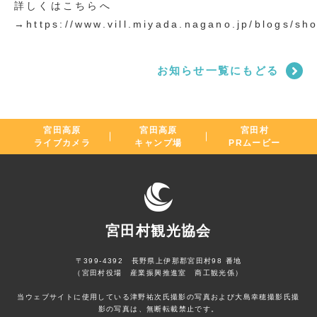
詳しくはこちらへ
→https://www.vill.miyada.nagano.jp/blogs/sh
お知らせ一覧にもどる
宮田高原
宮田高原
宮田村
ライブカメラ
キャンプ場
PRムービー
宮田村観光協会
〒399-4392 長野県上伊那郡宮田村98 番地
（宮田村役場 産業振興推進室 商工観光係）
当ウェブサイトに使用している津野祐次氏撮影の写真および大島幸穂撮影氏撮
影の写真は、無断転載禁止です。