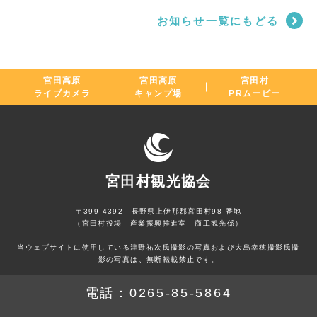
お知らせ一覧にもどる
宮田高原
宮田高原
宮田村
ライブカメラ
キャンプ場
PRムービー
宮田村観光協会
〒399-4392 長野県上伊那郡宮田村98 番地
（宮田村役場 産業振興推進室 商工観光係）
当ウェブサイトに使用している津野祐次氏撮影の写真および大島幸穂撮影氏撮
影の写真は、無断転載禁止です。
電話：
0265-85-5864