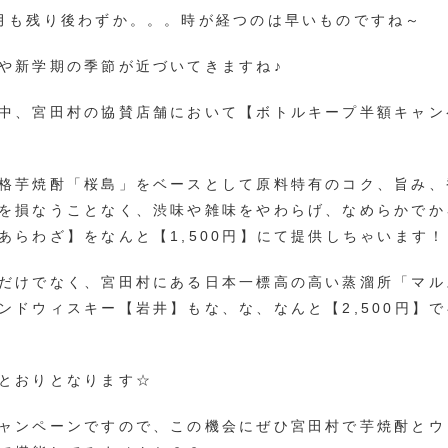
月も残り後わずか。。。時が経つのは早いものですね～
や新学期の季節が近づいてきますね♪
中、宮田村の協賛店舗において【ボトルキープ半額キャン
格芋焼酎「桜島」をベースとして原料特有のコク、旨み、
を損なうことなく、渋味や雑味をやわらげ、なめらかでか
あらわざ】をなんと【1,500円】にて提供しちゃいます！
だけでなく、宮田村にある日本一標高の高い蒸溜所「マル
ンドウィスキー【岩井】もな、な、なんと【2,500円】
とおりとなります☆
ャンペーンですので、この機会にぜひ宮田村で芋焼酎とウ