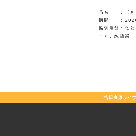
品名 ：【あら
期間 ：202
協賛店舗：佐と
ー）、純酒楽
宮田高原
ライ