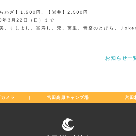
わざ】1,500円、【岩井】2,500円
0年3月22日（日）まで
美、すしよし、富寿し、梵、萬里、青空のとびら、Ｊoke
お知らせ一
ブカメラ
宮田高原
キャンプ場
宮田