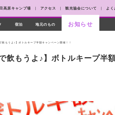
田高原キャンプ場
アクセス
観光協会について
よく
お知らせ
メ
宿泊
地元のもの
で飲もうよ♪】ボトルキープ半額キャンペーン開催！！
で飲もうよ♪】ボトルキープ半