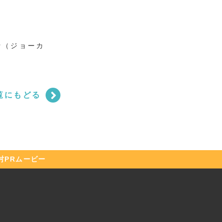
r（ジョーカ
覧にもどる
村
PRムービー