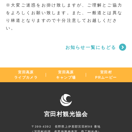
※大変ご迷惑をお掛け致しますが、ご理解とご協力
をよろしくお願い致します。また、一般道とは異な
り林道となりますので十分注意してお越しくださ
い。
お知らせ一覧にもどる
宮田高原
宮田高原
宮田村
ライブカメラ
キャンプ場
PRムービー
宮田村観光協会
〒399-4392 長野県上伊那郡宮田村98 番地
（宮田村役場 産業振興推進室 商工観光係）