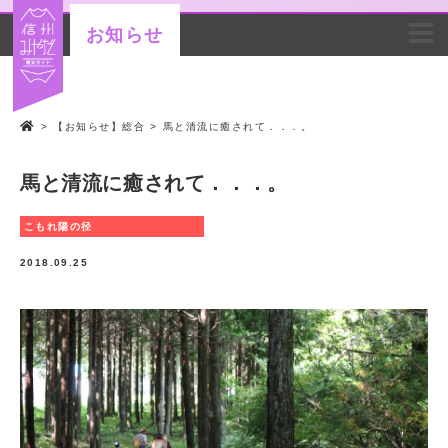
お知らせ
>
【お知らせ】総合
>
馬と清流に癒されて．．．。
馬と清流に癒されて．．．。
こもれ陽の径
2018.09.25