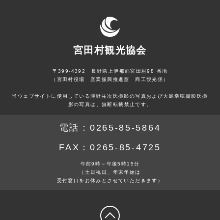
宮田村観光協会
〒399-4392 長野県上伊那郡宮田村98 番地
（宮田村役場 産業振興推進室 商工観光係）
当ウェブサイトに使用している津野祐次氏撮影の写真および大島幸穂撮影氏撮
影の写真は、無断転載禁止です。
電話：
0265-85-5864
FAX：
0265-85-4725
午前9時～午後5時15分
（土日祝日、年末年始は
受付窓口をお休みとさせていただきます）