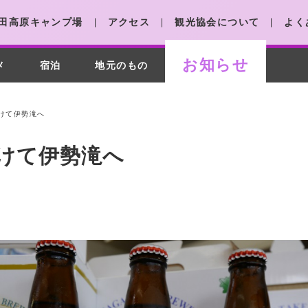
田高原キャンプ場
アクセス
観光協会について
よく
お知らせ
メ
宿泊
地元のもの
けて伊勢滝へ
けて伊勢滝へ