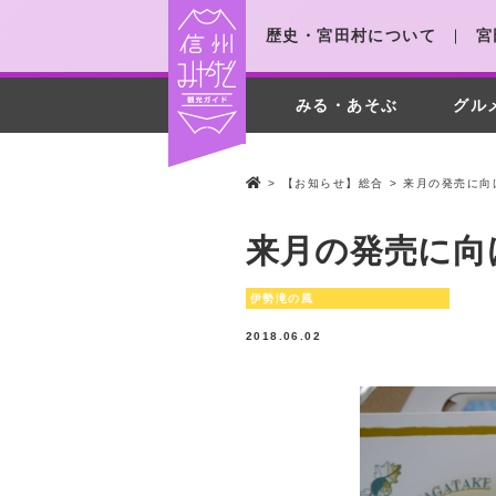
歴史・宮田村について
宮
みる・あそぶ
グル
>
【お知らせ】総合
>
来月の発売に向
来月の発売に向
伊勢滝の風
2018.06.02