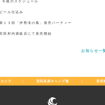
」今後のスケジュール
 ビール仕込み
 第１３回「伊勢滝の風」発売パーティー
 宮田村内酒販店にて発売開始
お知らせ一
ブカメラ
宮田高原
キャンプ場
宮田