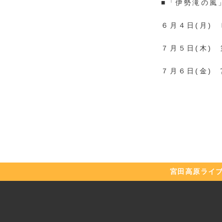
■「伊勢滝の風
６月４日(月)
７月５日(木)
７月６日(金)
宮田高原
ライ