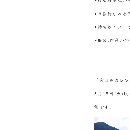
●役場駐車場か
●直接行かれる
●持ち物：スコ
●服装:作業が
【宮田高原レン
5月15日(火)
蕾です。