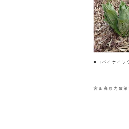
■コバイケイソ
宮田高原内散策