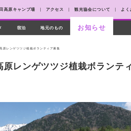
田高原キャンプ場
アクセス
観光協会について
よく
お知らせ
メ
宿泊
地元のもの
宮田高原レンゲツツジ植栽ボランティア募集
宮田高原レンゲツツジ植栽ボランテ