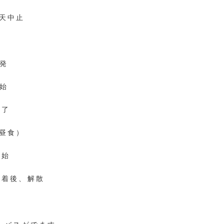
天中止
出発
開始
終了
昼食）
開始
到着後、解散