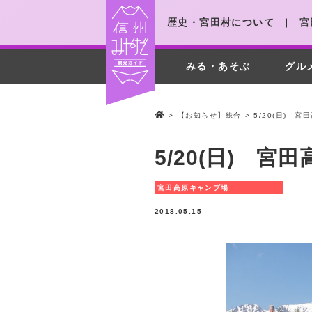
歴史・宮田村について
宮
みる・あそぶ
グル
>
【お知らせ】総合
>
5/20(日) 
5/20(日) 
宮田高原キャンプ場
2018.05.15