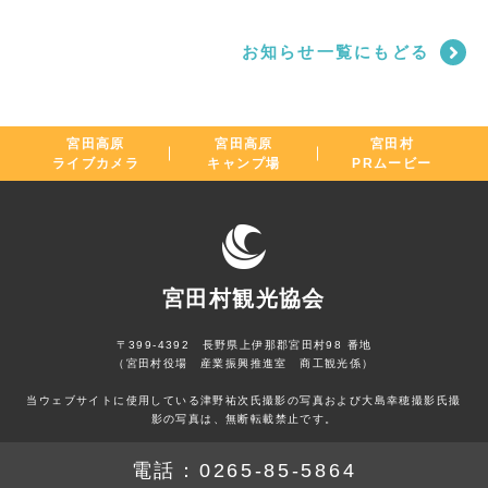
お知らせ一覧にもどる
宮田高原
宮田高原
宮田村
ライブカメラ
キャンプ場
PRムービー
宮田村観光協会
〒399-4392 長野県上伊那郡宮田村98 番地
（宮田村役場 産業振興推進室 商工観光係）
当ウェブサイトに使用している津野祐次氏撮影の写真および大島幸穂撮影氏撮
影の写真は、無断転載禁止です。
電話：
0265-85-5864