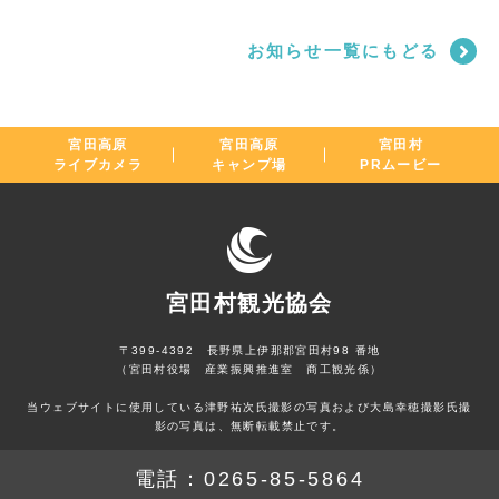
お知らせ一覧にもどる
宮田高原
宮田高原
宮田村
ライブカメラ
キャンプ場
PRムービー
宮田村観光協会
〒399-4392 長野県上伊那郡宮田村98 番地
（宮田村役場 産業振興推進室 商工観光係）
当ウェブサイトに使用している津野祐次氏撮影の写真および大島幸穂撮影氏撮
影の写真は、無断転載禁止です。
電話：
0265-85-5864