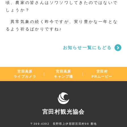
頃、農家の皆さんはソワソワしてきたのではないで
しょうか？
異常気象の続く昨今ですが、実り豊かな一年とな
るよう祈るばかりですね♪
お知らせ一覧にもどる
宮田高原
宮田高原
宮田村
ライブカメラ
キャンプ場
PRムービー
宮田村観光協会
〒399-4392 長野県上伊那郡宮田村98 番地