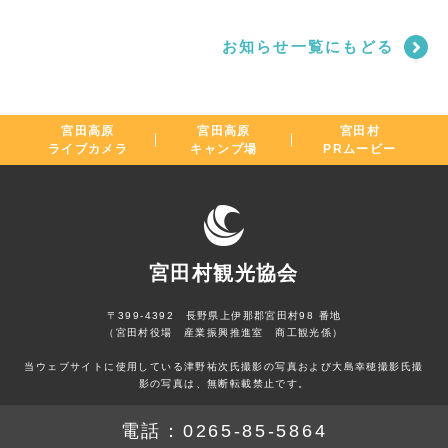
お知らせ一覧にもどる
宮田高原
宮田高原
宮田村
ライブカメラ
キャンプ場
PRムービー
宮田村観光協会
〒399-4392 長野県上伊那郡宮田村98 番地
（宮田村役場 産業振興推進室 商工観光係）
当ウェブサイトに使用している津野祐次氏撮影の写真および大島幸穂撮影氏撮
影の写真は、無断転載禁止です。
電話：
0265-85-5864