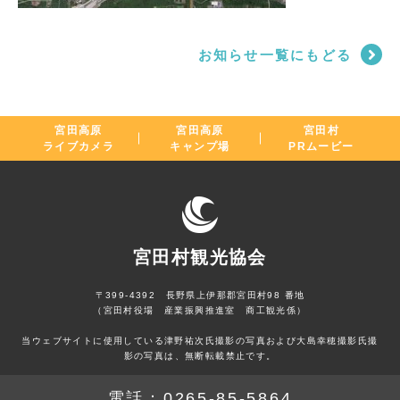
お知らせ一覧にもどる
宮田高原
宮田高原
宮田村
ライブカメラ
キャンプ場
PRムービー
宮田村観光協会
〒399-4392 長野県上伊那郡宮田村98 番地
（宮田村役場 産業振興推進室 商工観光係）
当ウェブサイトに使用している津野祐次氏撮影の写真および大島幸穂撮影氏撮
影の写真は、無断転載禁止です。
電話：
0265-85-5864