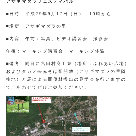
アサギマダラフェスティバル
■日時 平成29年9月17日（日） 10時から
■場所 アサギマダラの里
■内容 午前：写真、ビデオ講習会、撮影会
午後：マーキング講習会・マーキング体験
■備考 同日に宮田村商工祭（場所：ふれあい広場）
およびタカノ㈱赤そば畑開放（アサギマダラの里隣
接地）と馬による間伐材搬出の見学会を行いますの
で、あわせてぜひご参加ください。