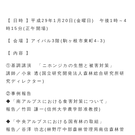
【 日時 】平成29年1月20日(金曜日) 午後1時～4
時15分(正午開場)
【 会場 】アイパル3階(駒ヶ根市東町4-3)
【 内容 】
①基調講演 「ニホンジカの生態と被害対策」
講師／小泉 透(国立研究開発法人森林総合研究所研
究ディレクター)
②事例報告
◆「南アルプスにおける食害対策について」
報告／竹田 謙一(信州大学農学部准教授)
◆「中央アルプスにおける国有林の取組」
報告／谷澤 功志(林野庁中部森林管理局南信森林管