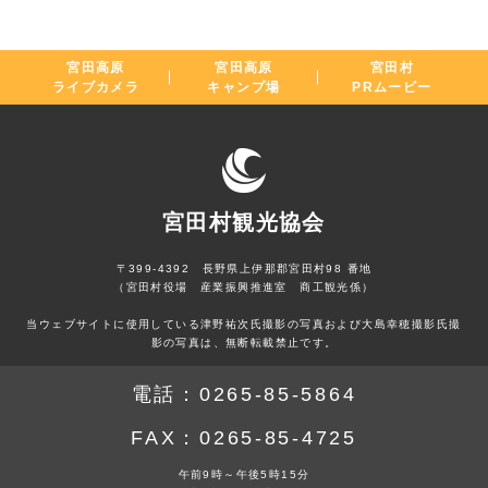
宮田高原
宮田高原
宮田村
ライブカメラ
キャンプ場
PRムービー
宮田村観光協会
〒399-4392 長野県上伊那郡宮田村98 番地
（宮田村役場 産業振興推進室 商工観光係）
当ウェブサイトに使用している津野祐次氏撮影の写真および大島幸穂撮影氏撮
影の写真は、無断転載禁止です。
電話：
0265-85-5864
FAX：
0265-85-4725
午前9時～午後5時15分