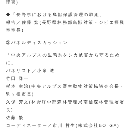
理署)
◆「長野県における鳥獣保護管理の取組」
報告／佐藤 繁(長野県林務部鳥獣対策・ジビエ振興
室室長)
③パネルディスカッション
「中央アルプスの生態系をシカ被害から守るため
に」
パネリスト／小泉 透
竹田 謙一
杉本 幸治(中央アルプス野生動物対策協議会会長・
駒ヶ根市長)
久保 芳文(林野庁中部森林管理局南信森林管理署署
長)
佐藤 繁
コーディネーター／市川 哲生(株式会社BO-GA)