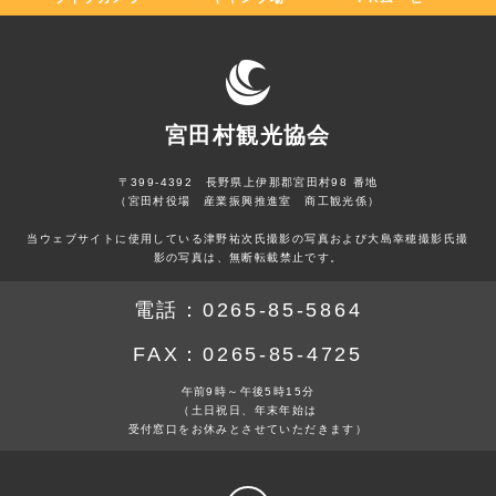
宮田村観光協会
〒399-4392 長野県上伊那郡宮田村98 番地
（宮田村役場 産業振興推進室 商工観光係）
当ウェブサイトに使用している津野祐次氏撮影の写真および大島幸穂撮影氏撮
影の写真は、無断転載禁止です。
電話：
0265-85-5864
FAX：
0265-85-4725
午前9時～午後5時15分
（土日祝日、年末年始は
受付窓口をお休みとさせていただきます）