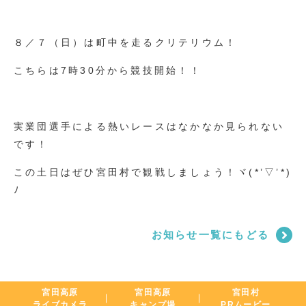
８／７（日）は町中を走るクリテリウム！
こちらは7時30分から競技開始！！
実業団選手による熱いレースはなかなか見られない
です！
この土日はぜひ宮田村で観戦しましょう！ヾ(*’▽’*)
ﾉ
お知らせ一覧にもどる
宮田高原
宮田高原
宮田村
ライブカメラ
キャンプ場
PRムービー