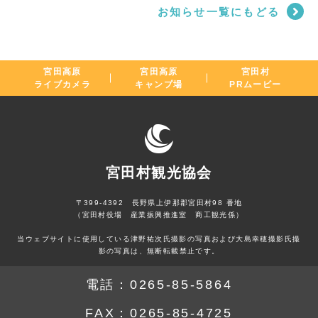
お知らせ一覧にもどる
宮田高原
宮田高原
宮田村
ライブカメラ
キャンプ場
PRムービー
宮田村観光協会
〒399-4392 長野県上伊那郡宮田村98 番地
（宮田村役場 産業振興推進室 商工観光係）
当ウェブサイトに使用している津野祐次氏撮影の写真および大島幸穂撮影氏撮
影の写真は、無断転載禁止です。
電話：
0265-85-5864
FAX：
0265-85-4725