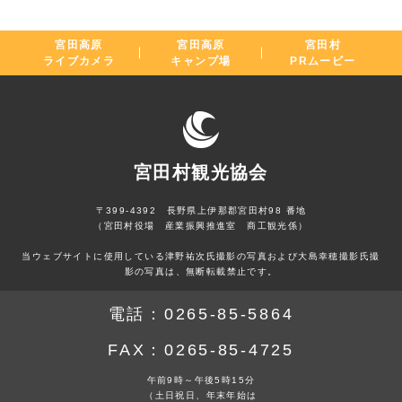
宮田高原
宮田高原
宮田村
ライブカメラ
キャンプ場
PRムービー
宮田村観光協会
〒399-4392 長野県上伊那郡宮田村98 番地
（宮田村役場 産業振興推進室 商工観光係）
当ウェブサイトに使用している津野祐次氏撮影の写真および大島幸穂撮影氏撮
影の写真は、無断転載禁止です。
電話：
0265-85-5864
FAX：
0265-85-4725
午前9時～午後5時15分
（土日祝日、年末年始は