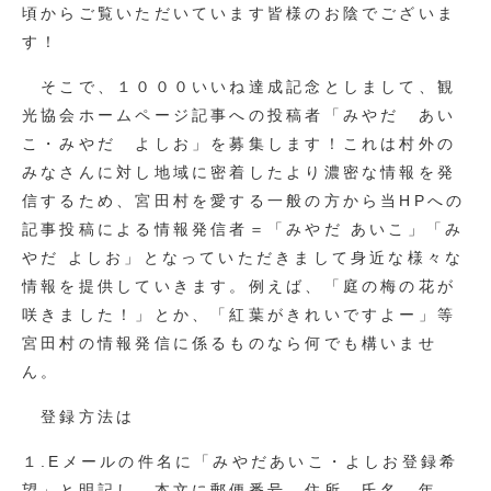
頃からご覧いただいています皆様のお陰でございま
す！
そこで、１０００いいね達成記念としまして、観
光協会ホームページ記事への投稿者「みやだ あい
こ・みやだ よしお」を募集します！これは村外の
みなさんに対し地域に密着したより濃密な情報を発
信するため、宮田村を愛する一般の方から当HPへの
記事投稿による情報発信者＝「みやだ あいこ」「み
やだ よしお」となっていただきまして身近な様々な
情報を提供していきます。例えば、「庭の梅の花が
咲きました！」とか、「紅葉がきれいですよー」等
宮田村の情報発信に係るものなら何でも構いませ
ん。
登録方法は
１.Eメールの件名に「みやだあいこ・よしお登録希
望」と明記し、本文に郵便番号、住所、氏名、年