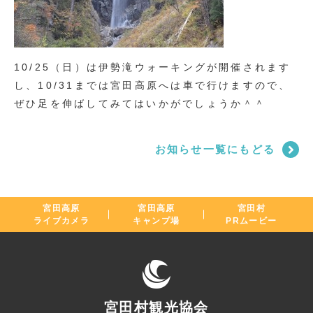
10/25（日）は伊勢滝ウォーキングが開催されます
し、10/31までは宮田高原へは車で行けますので、
ぜひ足を伸ばしてみてはいかがでしょうか＾＾
お知らせ一覧にもどる
宮田高原
宮田高原
宮田村
ライブカメラ
キャンプ場
PRムービー
宮田村観光協会