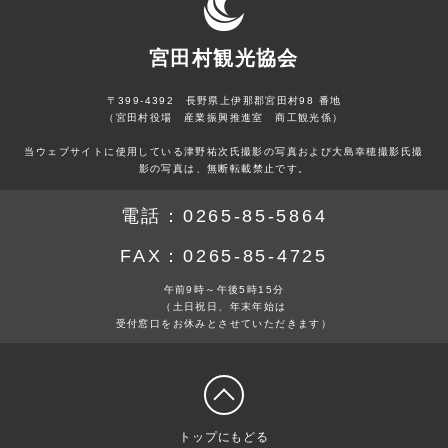
宮田村観光協会
〒399-4392 長野県上伊那郡宮田村98 番地
（宮田村役場 産業振興推進室 商工観光係）
当ウェブサイトに使用している津野祐次氏撮影の写真および大島幸穂撮影氏撮
影の写真は、無断転載禁止です。
電話：
0265-85-5864
FAX：
0265-85-4725
午前9時～午後5時15分
（土日祝日、年末年始は
受付窓口をお休みとさせていただきます）
トップにもどる