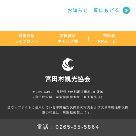
お知らせ一覧にもどる
宮田高原
宮田高原
宮田村
ライブカメラ
キャンプ場
PRムービー
宮田村観光協会
〒399-4392 長野県上伊那郡宮田村98 番地
（宮田村役場 産業振興推進室 商工観光係）
当ウェブサイトに使用している津野祐次氏撮影の写真および大島幸穂撮影氏撮
影の写真は、無断転載禁止です。
電話：
0265-85-5864