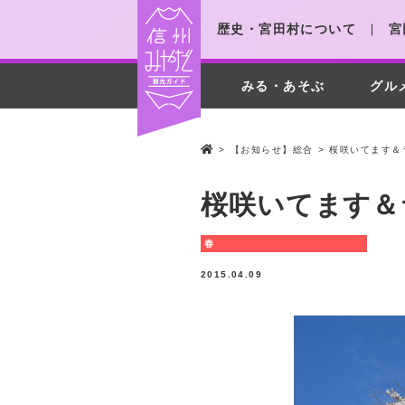
歴史・宮田村について
宮
みる・あそぶ
グル
>
【お知らせ】総合
>
桜咲いてます＆
桜咲いてます＆
春
2015.04.09