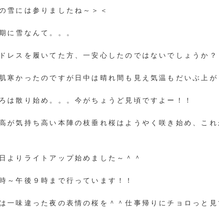
の雪には参りましたね～＞＜
期に雪なんて。。。
ドレスを履いてた方、一安心したのではないでしょうか？
寒かったのですが日中は晴れ間も見え気温もだいぶ上が
ろは散り始め。。。今がちょうど見頃ですよー！！
高が気持ち高い本陣の枝垂れ桜はようやく咲き始め、これ
日よりライトアップ始めました～＾＾
時～午後９時まで行っています！！
は一味違った夜の表情の桜を＾＾仕事帰りにチョロっと見