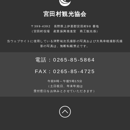
宮田村観光協会
〒399-4392 長野県上伊那郡宮田村98 番地
（宮田村役場 産業振興推進室 商工観光係）
当ウェブサイトに使用している津野祐次氏撮影の写真および大島幸穂撮影氏撮
影の写真は、無断転載禁止です。
電話：
0265-85-5864
FAX：
0265-85-4725
午前9時～午後5時15分
（土日祝日、年末年始は
受付窓口をお休みとさせていただきます）