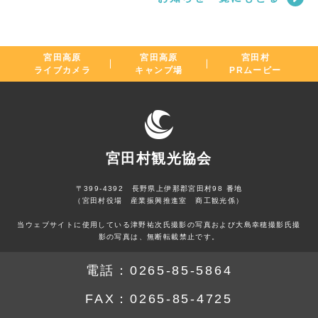
宮田高原
宮田高原
宮田村
ライブカメラ
キャンプ場
PRムービー
宮田村観光協会
〒399-4392 長野県上伊那郡宮田村98 番地
（宮田村役場 産業振興推進室 商工観光係）
当ウェブサイトに使用している津野祐次氏撮影の写真および大島幸穂撮影氏撮
影の写真は、無断転載禁止です。
電話：
0265-85-5864
FAX：
0265-85-4725