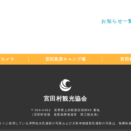
お知らせ一
ブカメラ
宮田高原
キャンプ場
宮田
宮田村観光協会
〒399-4392 長野県上伊那郡宮田村98 番地
（宮田村役場 産業振興推進室 商工観光係）
イトに使用している津野祐次氏撮影の写真および大島幸穂撮影氏撮影の写真は、無断転