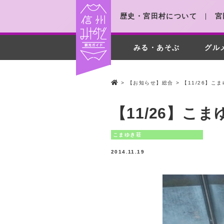
歴史・宮田村について
宮
みる・あそぶ
グル
>
【お知らせ】総合
>
【11/26】
【11/26】こ
こまゆき荘
2014.11.19