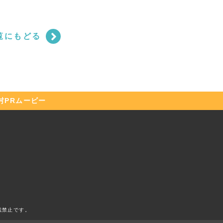
覧にもどる
村
PRムービー
載禁止です。