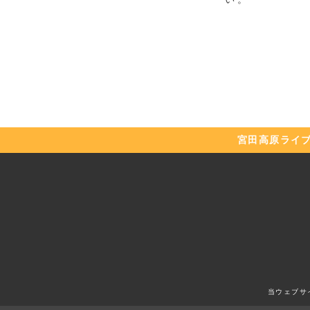
宮田高原
ライ
当ウェブサ