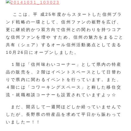
ここは、平 成25年度からスタートした信州ブラ
ンド戦略の一環として、信州ファンの裾野を広げ、
更に継続的かつ双方向で信州との関わりを持つコア
な信州ファンを増や すため、信州の魅力をまるごと
共有（シェア）するオール信州活動拠点として去る
10月26日にオープンしました。
１階は「信州味わいコーナー」として県内の特産
品の販売を、２階はイベントスペースとして日替わ
りで県内に関わるイベントを行っています。また、
４階には「コワーキングスペース」と称した移住交
流・就職相談コーナーも設置されていますよッ☆
まだ、開店して一週間ほどしか経っていませんで
したが、長野県の特産品を求めて平日から賑わって
いましたー！！