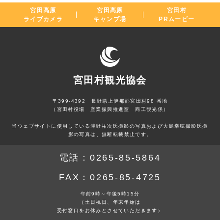
宮田高原
宮田高原
宮田村
ライブカメラ
キャンプ場
PRムービー
宮田村観光協会
〒399-4392 長野県上伊那郡宮田村98 番地
（宮田村役場 産業振興推進室 商工観光係）
当ウェブサイトに使用している津野祐次氏撮影の写真および大島幸穂撮影氏撮
影の写真は、無断転載禁止です。
電話：
0265-85-5864
FAX：
0265-85-4725
午前9時～午後5時15分
（土日祝日、年末年始は
受付窓口をお休みとさせていただきます）