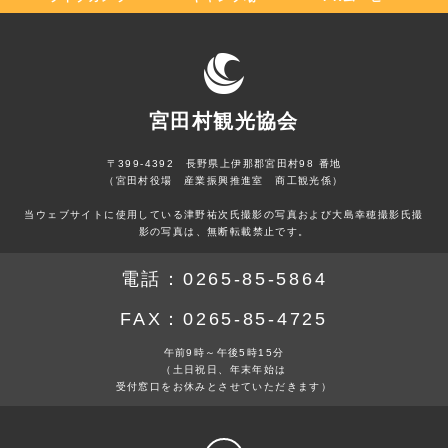
宮田村観光協会
〒399-4392 長野県上伊那郡宮田村98 番地
（宮田村役場 産業振興推進室 商工観光係）
当ウェブサイトに使用している津野祐次氏撮影の写真および大島幸穂撮影氏撮
影の写真は、無断転載禁止です。
電話：
0265-85-5864
FAX：
0265-85-4725
午前9時～午後5時15分
（土日祝日、年末年始は
受付窓口をお休みとさせていただきます）