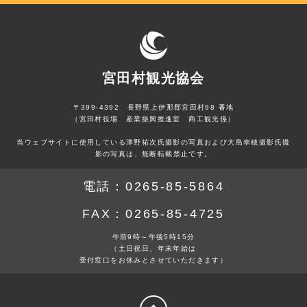
宮田村観光協会
〒399-4392 長野県上伊那郡宮田村98 番地
（宮田村役場 産業振興推進室 商工観光係）
当ウェブサイトに使用している津野祐次氏撮影の写真および大島幸穂撮影氏撮
影の写真は、無断転載禁止です。
電話：
0265-85-5864
FAX：
0265-85-4725
午前9時～午後5時15分
（土日祝日、年末年始は
受付窓口をお休みとさせていただきます）