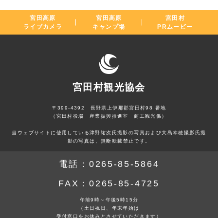
宮田高原
宮田高原
宮田村
ライブカメラ
キャンプ場
PRムービー
宮田村観光協会
〒399-4392 長野県上伊那郡宮田村98 番地
（宮田村役場 産業振興推進室 商工観光係）
当ウェブサイトに使用している津野祐次氏撮影の写真および大島幸穂撮影氏撮
影の写真は、無断転載禁止です。
電話：
0265-85-5864
FAX：
0265-85-4725
午前9時～午後5時15分
（土日祝日、年末年始は
受付窓口をお休みとさせていただきます）