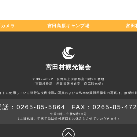
ブカメラ
宮田高原
キャンプ場
宮田
宮田村観光協会
〒399-4392 長野県上伊那郡宮田村98 番地
（宮田村役場 産業振興推進室 商工観光係）
イトに使用している津野祐次氏撮影の写真および大島幸穂撮影氏撮影の写真は、無断転
電話：
0265-85-5864
FAX：
0265-85-47
午前9時～午後5時15分
（土日祝日、年末年始は
受付窓口をお休みとさせていただきます）