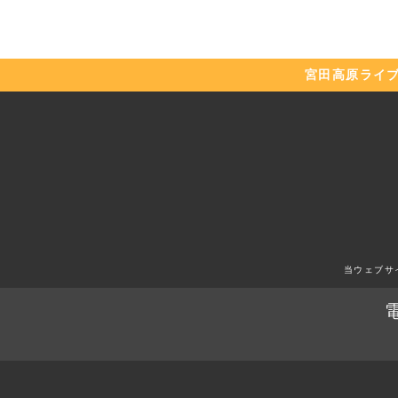
宮田高原
ライ
当ウェブサ