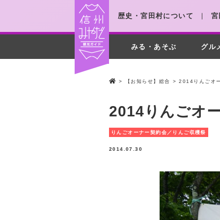
歴史・宮田村について
宮
みる・あそぶ
グル
>
【お知らせ】総合
>
2014りんごオ
2014りんごオ
りんごオーナー契約会／りんご収穫祭
2014.07.30