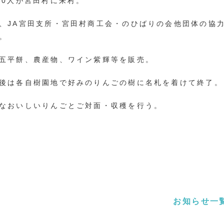
00人が宮田村に来村。
、JA宮田支所・宮田村商工会・のひばりの会他団体の協
。
五平餅、農産物、ワイン紫輝等を販売。
後は各自樹園地で好みのりんごの樹に名札を着けて終了。
なおいしいりんごとご対面・収穫を行う。
お知らせ一