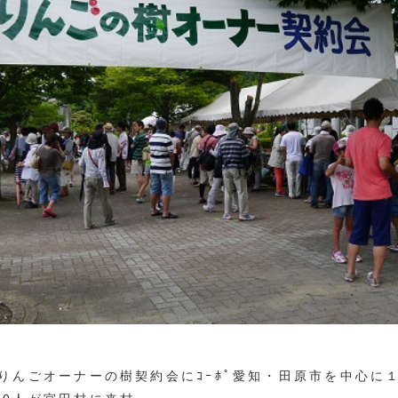
）りんごオーナーの樹契約会にｺｰﾎﾟ愛知・田原市を中心に