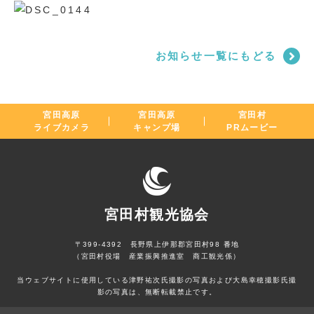
お知らせ一覧にもどる
宮田高原
宮田高原
宮田村
ライブカメラ
キャンプ場
PRムービー
宮田村観光協会
〒399-4392 長野県上伊那郡宮田村98 番地
（宮田村役場 産業振興推進室 商工観光係）
当ウェブサイトに使用している津野祐次氏撮影の写真および大島幸穂撮影氏撮
影の写真は、無断転載禁止です。